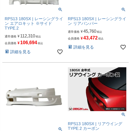
RPS13 180SX | レーシングライ
RPS13 180SX | レーシングライ
ン エアロキット ※サイド
ン リアバンパー
TYPE.2
45,760
¥
通常価格
税込
112,310
¥
通常価格
税込
43,472
¥
会員価格
税込
106,694
¥
会員価格
税込
詳細を見る
詳細を見る
RPS13 180SX | リアウイング
TYPE.2 カーボン