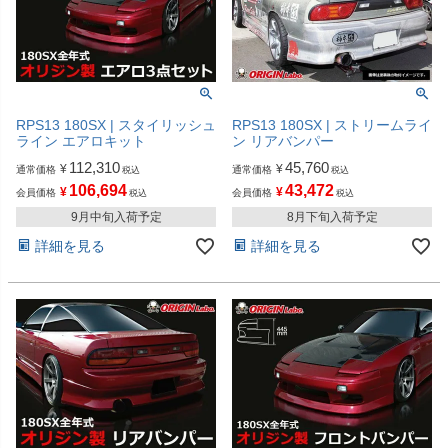
RPS13 180SX | スタイリッシュ
RPS13 180SX | ストリームライ
ライン エアロキット
ン リアバンパー
112,310
45,760
¥
¥
通常価格
通常価格
税込
税込
106,694
43,472
¥
¥
会員価格
会員価格
税込
税込
9月中旬入荷予定
8月下旬入荷予定
詳細を見る
詳細を見る