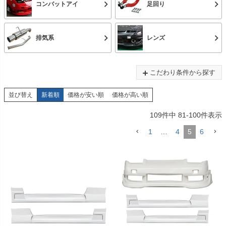
コンバットアイ
足回り
排気系
レンズ
こだわり条件から探す
並び替え
新着順
価格が安い順
価格が高い順
109
件中
81
-
100
件表示
1
…
4
5
6