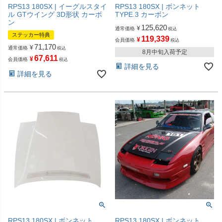
RPS13 180SX | イーグルスタイ
RPS13 180SX | ボンネット
ル GTウイング 3D形状 カーボ
TYPE.3 カーボン
ン
125,620
¥
通常価格
税込
ステッカー特典
119,339
¥
会員価格
税込
71,170
¥
通常価格
税込
8月中旬入荷予定
67,611
¥
会員価格
税込
詳細を見る
詳細を見る
RPS13 180SX | ボンネット
RPS13 180SX | ボンネット