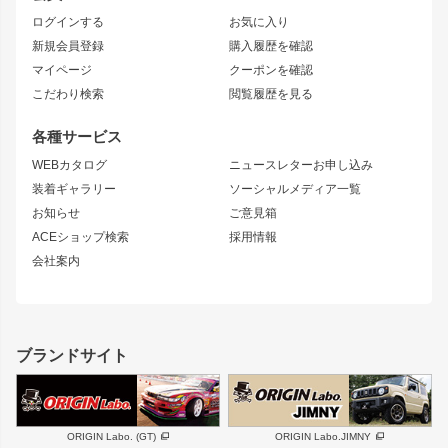
トレノ
RAV4
フロントフェンダー
ボンネット
ログインする
お気に入り
マークX
リアフェンダー
カナード
新規会員登録
購入履歴を確認
ブラッシュフェンダー
外装・補修パーツ
ニッサン
マイページ
クーポンを確認
コンバットアイ
アーム(足回り)
S15 シルビア
ワンビア
こだわり検索
閲覧履歴を見る
GTウイング
レンズ
S14 シルビア 前期
フェアレディZ
リアウイング
排気系
各種サービス
S14 シルビア 後期
スカイライン
ルーフウイング
S13 シルビア
ローレル
WEBカタログ
ニュースレターお申し込み
180SX
セフィーロ
装着ギャラリー
ソーシャルメディア一覧
ジムニーパーツ
シルエイティ
キャラバン
お知らせ
ご意見箱
ホイール
ACEショップ検索
採用情報
MUD-S7
まつど家 鉄漢
スズキ
マツダ
会社案内
MUD-SR7
まつど家 鉄心
ジムニー
RX-7
MUD-ZEUS
まつど家 鉄八
レクサス
フロントグリル
バンパー
GS350
ボンネット
IS250・IS350
リアウイング
ブランドサイト
SC
フェンダー
リアゲート
サイドパーツ
メンテナンスパーツ
スバル
三菱
BRZ
デリカ D:5
ORIGIN Labo. (GT)
ORIGIN Labo.JIMNY
ハイエースパーツ