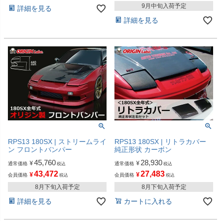
9月中旬入荷予定
詳細を見る
詳細を見る
RPS13 180SX | ストリームライ
RPS13 180SX | リトラカバー
ン フロントバンパー
純正形状 カーボン
45,760
28,930
¥
¥
通常価格
通常価格
税込
税込
43,472
27,483
¥
¥
会員価格
会員価格
税込
税込
8月下旬入荷予定
8月下旬入荷予定
詳細を見る
カートに入れる