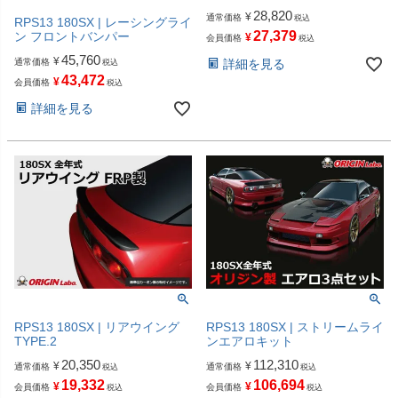
28,820
¥
通常価格
税込
RPS13 180SX | レーシングライ
27,379
ン フロントバンパー
¥
会員価格
税込
45,760
¥
通常価格
詳細を見る
税込
43,472
¥
会員価格
税込
詳細を見る
RPS13 180SX | リアウイング
RPS13 180SX | ストリームライ
TYPE.2
ンエアロキット
20,350
112,310
¥
¥
通常価格
通常価格
税込
税込
19,332
106,694
¥
¥
会員価格
会員価格
税込
税込