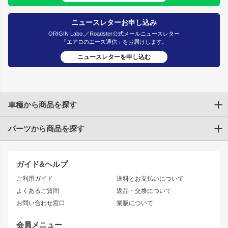
ニュースレターお申し込み
ORIGIN Labo.／Roadster公式メールニュースレター
「エアロのエース通信」をお届けします。
ニュースレターを申し込む
車種から商品を探す
パーツから商品を探す
トヨタ
TOYOTA86
200系ハイエース
ドリフトパーツ
JZX100 CHASER
クラウン
ガイド&ヘルプ
JZX90 CHASER
エアロシリーズ
クラウンマジェスタ
ご利用ガイド
送料とお支払いについて
JZX110 MARK II
ドリフトライン
アリスト
レーシングライン
よくあるご質問
返品・交換について
JZX100 MARK II
風神
ソアラ
アタックライン
お問い合わせ窓口
業販について
JZX90 MARK II
雷神
アルテッツァ
ストリームライン
レビン
龍神
プロボックス
スタイリッシュライン
会員メニュー