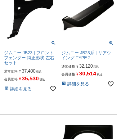
ジムニー JB23 | フロント
ジムニー JB23系 | リアウ
フェンダー 純正形状 左右
イング TYPE.2
セット
32,120
¥
通常価格
税込
37,400
¥
通常価格
税込
30,514
¥
会員価格
税込
35,530
¥
会員価格
税込
詳細を見る
詳細を見る