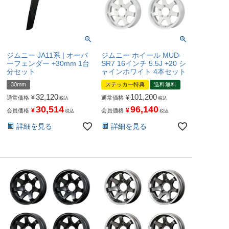
ジムニー JA11系 | オーバ
ジムニー ホイール MUD-
ーフェンダー +30mm 1台
SR7 16インチ 5.5J +20 シ
分セット
ャインホワイト 4本セット
30mm
ステッカー特典
送料無料
32,120
101,200
¥
¥
通常価格
通常価格
税込
税込
30,514
96,140
¥
¥
会員価格
会員価格
税込
税込
詳細を見る
詳細を見る