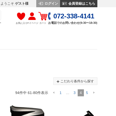
ログイン
会員登録はこちら
ようこそ
ゲスト様
072-338-4141
お電話でのお問い合わせ(9:30〜18:30)
お気に入り
マイページ
カート
す
こだわり条件から探す
94
件中
61
-
80
件表示
1
…
3
4
5