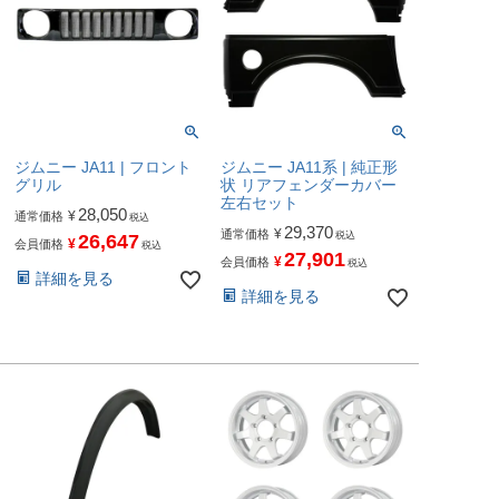
ジムニー JA11 | フロント
ジムニー JA11系 | 純正形
グリル
状 リアフェンダーカバー
左右セット
28,050
¥
通常価格
税込
29,370
¥
通常価格
税込
26,647
¥
会員価格
税込
27,901
¥
会員価格
税込
詳細を見る
詳細を見る