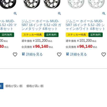
ル MUD-
ジムニー ホイール MUD-
ジムニー ホイール MUD-
.5J +20 マ
SR7 16インチ 5.5J +20 ガ
SR7 16インチ 5.5J -20 シ
4本セット
ンメタリック 4本セット
ャインホワイト 4本セット
送料無料
ステッカー特典
送料無料
ステッカー特典
送料無料
00
101,200
101,200
¥
¥
通常価格
通常価格
税込
税込
税込
40
96,140
96,140
¥
¥
会員価格
会員価格
税込
税込
税込
詳細を見る
詳細を見る
順
価格が安い順
価格が高い順