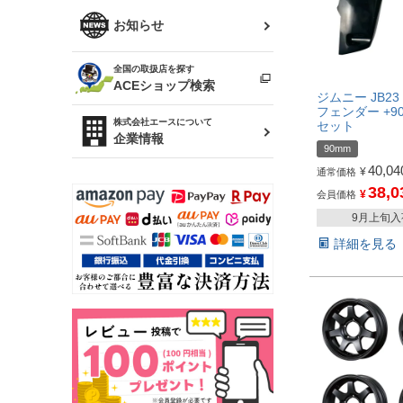
R34 スカイライン
ソアラ
ファッション小物
お知らせ
アルテッツァ
スカイライン
全国の取扱店を探す
（ER34/R33/ECR33/R32）
雑貨・ステーショナリー
プロボックス
ACEショップ検索
ジムニー JB23
フェンダー +9
RAV4
キャラバン
株式会社エースについて
セット
ベビー用品
企業情報
90mm
ローレル
40,04
¥
通常価格
のぼり
38,0
セフィーロ
¥
会員価格
9月上旬
詳細を見る