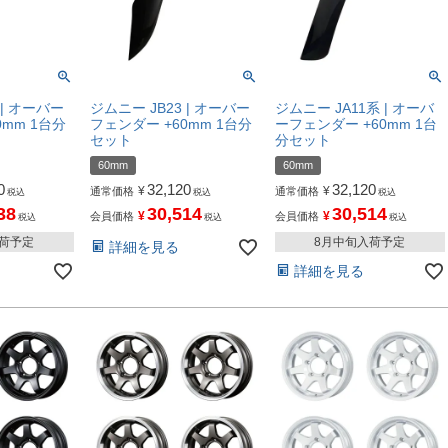
 | オーバー
ジムニー JB23 | オーバー
ジムニー JA11系 | オーバ
0mm 1台分
フェンダー +60mm 1台分
ーフェンダー +60mm 1台
セット
分セット
60mm
60mm
0
32,120
32,120
¥
¥
通常価格
通常価格
税込
税込
税込
38
30,514
30,514
¥
¥
会員価格
会員価格
税込
税込
税込
入荷予定
8月中旬入荷予定
詳細を見る
詳細を見る