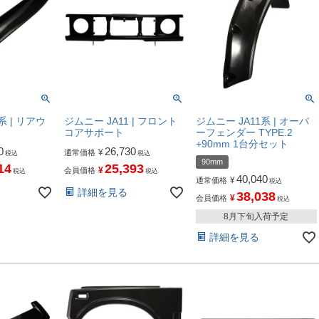
系 | リアウ
ジムニー JA11 | フロント
ジムニー JA11系 | オーバ
コアサポート
ーフェンダー TYPE.2
+90mm 1台分セット
0
26,730
¥
通常価格
税込
税込
90mm
14
25,393
¥
会員価格
税込
税込
40,040
¥
通常価格
税込
詳細を見る
38,038
¥
会員価格
税込
8月下旬入荷予定
詳細を見る