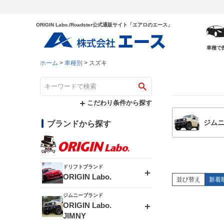
ORIGIN Labo./Roadster公式通販サイト「エアロのエース」
車種で
ホーム
車種別
スズキ
こだわり条件から探す
ジム
ブランドから探す
ドリフトブランド
ORIGIN Labo.
並び替え
新着
ジムニーブランド
エアロシリーズ
ORIGIN Labo.
JIMNY