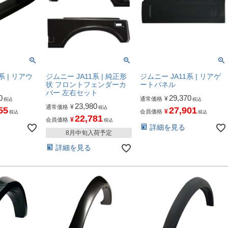
系 | リアウ
ジムニー JA11系 | 純正形
ジムニー JA11系 | リアゲ
状 フロントフェンダーカ
ートパネル
バー 左右セット
0
29,370
¥
通常価格
税込
税込
23,980
¥
通常価格
税込
55
27,901
¥
会員価格
税込
税込
22,781
¥
会員価格
税込
詳細を見る
8月中旬入荷予定
詳細を見る