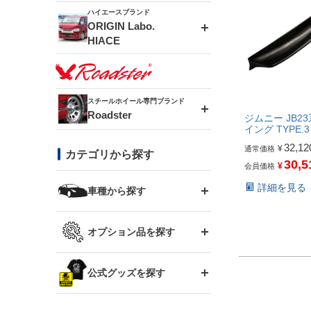
ドリフトライン
フロントフェンダー
ハイエースブランド
アルミホイール
ORIGIN Labo.
MUD-ZEUS
HIACE
風神(180SX)
リアフェンダー
アルミホイール
MUD-SR7
エアロシリーズ
雷神(S15)
ブラッシュフェンダー
アルミホイール
スチールホイール専門ブランド
MUD-S7
Roadster
LUX MODEL SP
オーバーフェンダー
ジムニー JB23
イング TYPE.3
龍神(チェイサー)
コンバットアイ
フロントグリル
32,12
¥
通常価格
DAYTONA-RS
カテゴリから探す
LUX MODEL
リアウイング
30,5
¥
会員価格
レーシングライン
GTウイング
ハイエース専用
ボンネット
詳細を見る
車種から探す
DAYTONA-RS NEO
RUGGER MODEL
スムージングバンパー
アタックライン
リアウイング
トヨタ
ジムニー専用
フェンダー
オプション品を探す
まつど家 鉄漢
GROUND MODEL
ワイパーガード
ニッサン
ストリームライン
ルーフウイング
TOYOTA 86
ジムニー専用
サイドパーツ
GTウイング用ラダー
公式グッズを探す
スズキ
まつど家 鉄心
PHANTOM LIP
内装パーツ
シルビア S13
スタイリッシュライン
ボンネット
JZX100 チェイサー
マツダ
ジムニー
ジムニー専用
バンパー