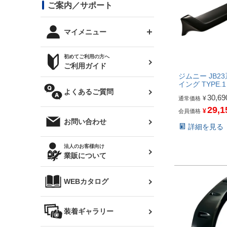
コンバットアイ用ライト
ステッカー
ご案内／サポート
まつど家 鉄八
DTM:exclusive
シルビア S14 前期
スバル
JZX90 チェイサー
RX-7
カナード
BRZ
レクサス
リアウイング
オプションタイヤ
トップス(半袖)
マイメニュー
JZX100 マークⅡ
シルビア S14 後期
三菱
外装・補修パーツ
ログインする
サマータイヤ
初めてご利用の方へ
リアゲート
ホイールナット
トップス(長袖)
JZX110 マークⅡ
デリカ D:5
軽自動車
ジムニー用タイヤ
ご利用ガイド
シルビア S15
新規会員登録
ジムニー JB23
オリジンアーム(足回り)
JZX90 マークⅡ
汎用
イング TYPE.1
サマータイヤ
メンテナンスパーツ
パーカー
よくあるご質問
お気に入りリスト
ハイエース・バン用タイ
30,69
180SX
¥
通常価格
ヤ
ハイエース
29,1
レンズ
注文履歴
¥
会員価格
オーバーオール(つなぎ)
お問い合わせ
詳細を見る
シルエイティ
レビン
クーポンを見る
マフラー
トレノ
閲覧履歴
法人のお客様向け
タオル
業販について
ワンビア
マークX
ニュースレターお申し込み
帽子
WEBカタログ
クラウン
Z33 フェアレディZ
クラウンマジェスタ
バッグ
装着ギャラリー
Z32 フェアレディZ
アリスト