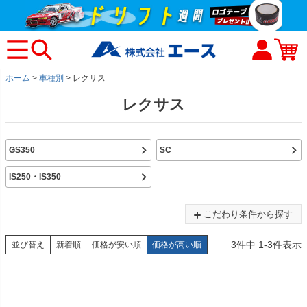
ホーム
車種別
レクサス
レクサス
GS350
SC
IS250・IS350
こだわり条件から探す
3
件中
1
-
3
件表示
並び替え
新着順
価格が安い順
価格が高い順