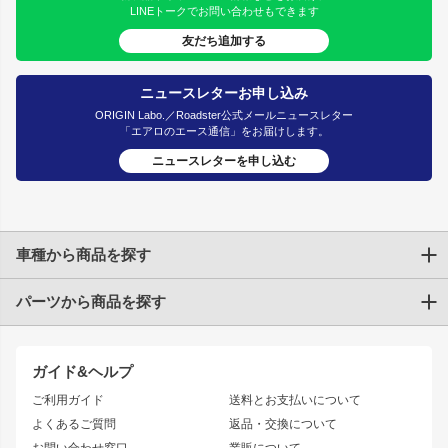
LINEトークでお問い合わせもできます
友だち追加する
ニュースレターお申し込み
ORIGIN Labo.／Roadster公式メールニュースレター
「エアロのエース通信」をお届けします。
ニュースレターを申し込む
車種から商品を探す
パーツから商品を探す
トヨタ
TOYOTA86
200系ハイエース
ドリフトパーツ
JZX100 CHASER
クラウン
ガイド&ヘルプ
JZX90 CHASER
エアロシリーズ
クラウンマジェスタ
ご利用ガイド
送料とお支払いについて
JZX110 MARK II
ドリフトライン
アリスト
レーシングライン
よくあるご質問
返品・交換について
JZX100 MARK II
風神
ソアラ
アタックライン