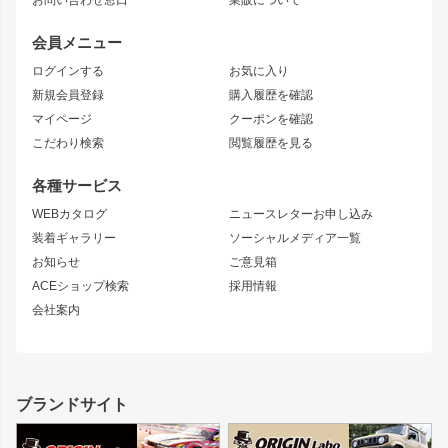
お問い合わせ窓口
業販について
JZX90 MARK II
雷神
アルテッツァ
ストリームライン
レビン
龍神
プロボックス
スタイリッシュライン
会員メニュー
トレノ
RAV4
フロントフェンダー
ボンネット
ログインする
お気に入り
マークX
リアフェンダー
カナード
新規会員登録
購入履歴を確認
ブラッシュフェンダー
外装・補修パーツ
ニッサン
マイページ
クーポンを確認
コンバットアイ
アーム(足回り)
S15 シルビア
ワンビア
こだわり検索
閲覧履歴を見る
GTウイング
レンズ
S14 シルビア 前期
フェアレディZ
リアウイング
排気系
各種サービス
S14 シルビア 後期
スカイライン
ルーフウイング
S13 シルビア
ローレル
WEBカタログ
ニュースレターお申し込み
180SX
セフィーロ
装着ギャラリー
ソーシャルメディア一覧
ジムニーパーツ
シルエイティ
キャラバン
お知らせ
ご意見箱
ホイール
ACEショップ検索
採用情報
MUD-S7
まつど家 鉄漢
スズキ
マツダ
会社案内
MUD-SR7
まつど家 鉄心
ジムニー
RX-7
MUD-ZEUS
まつど家 鉄八
レクサス
フロントグリル
バンパー
GS350
ボンネット
IS250・IS350
リアウイング
ブランドサイト
SC
フェンダー
リアゲート
サイドパーツ
メンテナンスパーツ