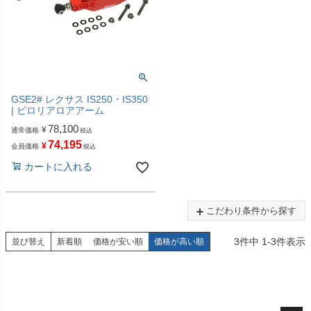
GSE2# レクサス IS250・IS350
| ピロリアロアアーム
78,100
¥
通常価格
税込
74,195
¥
会員価格
税込
カートに入れる
こだわり条件から探す
3
件中
1
-
3
件表示
並び替え
新着順
価格が安い順
価格が高い順