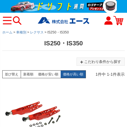
ホーム
車種別
レクサス
IS250・IS350
IS250・IS350
こだわり条件から探す
1
件中
1
-
1
件表示
並び替え
新着順
価格が安い順
価格が高い順