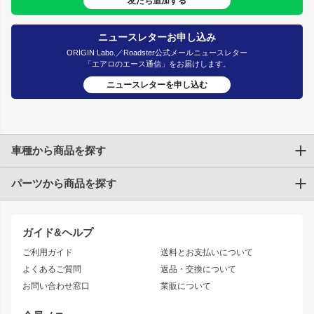
友だち追加する
ニュースレターお申し込み
ORIGIN Labo.／Roadster公式メールニュースレター
「エアロのエース通信」をお届けします。
ニュースレターを申し込む
車種から商品を探す
パーツから商品を探す
トヨタ
TOYOTA86
200系ハイエース
ドリフトパーツ
JZX100 CHASER
クラウン
ガイド&ヘルプ
JZX90 CHASER
エアロシリーズ
クラウンマジェスタ
ご利用ガイド
送料とお支払いについて
JZX110 MARK II
ドリフトライン
アリスト
レーシングライン
よくあるご質問
返品・交換について
JZX100 MARK II
風神
ソアラ
アタックライン
お問い合わせ窓口
業販について
JZX90 MARK II
雷神
アルテッツァ
ストリームライン
レビン
龍神
プロボックス
スタイリッシュライン