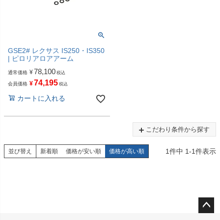
GSE2# レクサス IS250・IS350
| ピロリアロアアーム
78,100
¥
通常価格
税込
74,195
¥
会員価格
税込
カートに入れる
こだわり条件から探す
1
件中
1
-
1
件表示
並び替え
新着順
価格が安い順
価格が高い順
ペー