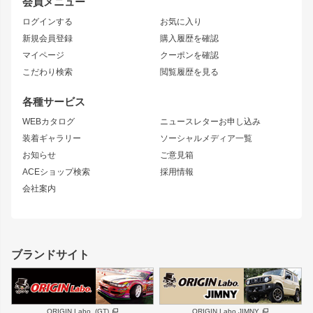
会員メニュー
トレノ
RAV4
フロントフェンダー
ボンネット
ログインする
お気に入り
マークX
リアフェンダー
カナード
新規会員登録
購入履歴を確認
ブラッシュフェンダー
外装・補修パーツ
ニッサン
マイページ
クーポンを確認
コンバットアイ
アーム(足回り)
S15 シルビア
ワンビア
こだわり検索
閲覧履歴を見る
GTウイング
レンズ
S14 シルビア 前期
フェアレディZ
リアウイング
排気系
各種サービス
S14 シルビア 後期
スカイライン
ルーフウイング
S13 シルビア
ローレル
WEBカタログ
ニュースレターお申し込み
180SX
セフィーロ
装着ギャラリー
ソーシャルメディア一覧
ジムニーパーツ
シルエイティ
キャラバン
お知らせ
ご意見箱
ホイール
ACEショップ検索
採用情報
MUD-S7
まつど家 鉄漢
スズキ
マツダ
会社案内
MUD-SR7
まつど家 鉄心
ジムニー
RX-7
MUD-ZEUS
まつど家 鉄八
レクサス
フロントグリル
バンパー
GS350
ボンネット
IS250・IS350
リアウイング
ブランドサイト
SC
フェンダー
リアゲート
サイドパーツ
メンテナンスパーツ
スバル
三菱
BRZ
デリカ D:5
ORIGIN Labo. (GT)
ORIGIN Labo.JIMNY