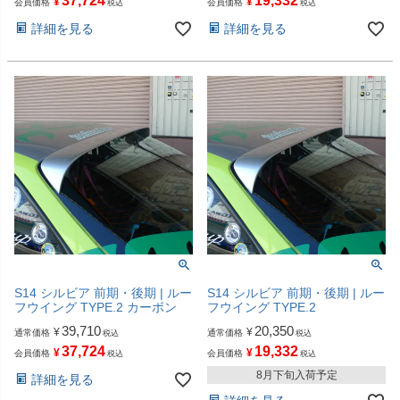
37,724
19,332
¥
¥
会員価格
会員価格
税込
税込
詳細を見る
詳細を見る
S14 シルビア 前期・後期 | ルー
S14 シルビア 前期・後期 | ルー
フウイング TYPE.2 カーボン
フウイング TYPE.2
39,710
20,350
¥
¥
通常価格
通常価格
税込
税込
37,724
19,332
¥
¥
会員価格
会員価格
税込
税込
8月下旬入荷予定
詳細を見る