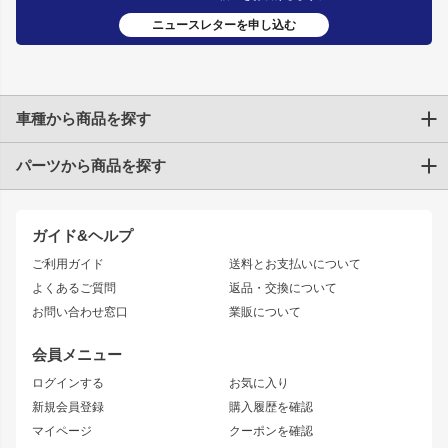
ニュースレターを申し込む
車種から商品を探す
パーツから商品を探す
トヨタ
TOYOTA86
200系ハイエース
ドリフトパーツ
JZX100 CHASER
クラウン
ガイド&ヘルプ
JZX90 CHASER
エアロシリーズ
クラウンマジェスタ
ご利用ガイド
送料とお支払いについて
JZX110 MARK II
ドリフトライン
アリスト
レーシングライン
よくあるご質問
返品・交換について
JZX100 MARK II
風神
ソアラ
アタックライン
お問い合わせ窓口
業販について
JZX90 MARK II
雷神
アルテッツァ
ストリームライン
レビン
龍神
プロボックス
スタイリッシュライン
会員メニュー
トレノ
RAV4
フロントフェンダー
ボンネット
ログインする
お気に入り
マークX
リアフェンダー
カナード
新規会員登録
購入履歴を確認
ブラッシュフェンダー
外装・補修パーツ
ニッサン
マイページ
クーポンを確認
コンバットアイ
アーム(足回り)