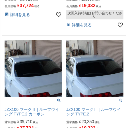
37,724
19,332
¥
¥
会員価格
会員価格
税込
税込
次回入荷時期はお問い合わせくださ
詳細を見る
い
詳細を見る
JZX100 マークⅡ | ルーフウイ
JZX100 マークⅡ | ルーフウイ
ング TYPE.2 カーボン
ング TYPE.2
39,710
20,350
¥
¥
通常価格
通常価格
税込
税込