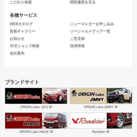
S15 シルビア
ワンビア
こだわり検索
閲覧履歴を見る
GTウイング
レンズ
S14 シルビア 前期
フェアレディZ
リアウイング
排気系
各種サービス
S14 シルビア 後期
スカイライン
ルーフウイング
S13 シルビア
ローレル
WEBカタログ
ニュースレターお申し込み
180SX
セフィーロ
装着ギャラリー
ソーシャルメディア一覧
ジムニーパーツ
シルエイティ
キャラバン
お知らせ
ご意見箱
ホイール
ACEショップ検索
採用情報
MUD-S7
まつど家 鉄漢
スズキ
マツダ
会社案内
MUD-SR7
まつど家 鉄心
ジムニー
RX-7
MUD-ZEUS
まつど家 鉄八
レクサス
フロントグリル
バンパー
GS350
ボンネット
IS250・IS350
リアウイング
ブランドサイト
SC
フェンダー
リアゲート
サイドパーツ
メンテナンスパーツ
スバル
三菱
BRZ
デリカ D:5
ORIGIN Labo. (GT)
ORIGIN Labo.JIMNY
ハイエースパーツ
ホイール
軽自動車
汎用
DAYTONA-RS
DAYTONA-RS NEO
ORIGIN Labo.HIACE
Roadster
エアロシリーズ