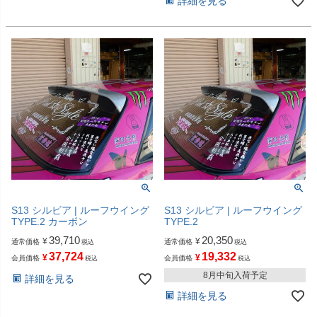
詳細を見る
S13 シルビア | ルーフウイング
S13 シルビア | ルーフウイング
TYPE.2 カーボン
TYPE.2
39,710
20,350
¥
¥
通常価格
通常価格
税込
税込
37,724
19,332
¥
¥
会員価格
会員価格
税込
税込
8月中旬入荷予定
詳細を見る
詳細を見る