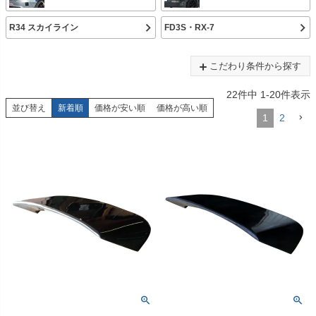
R34 スカイライン
FD3S・RX-7
こだわり条件から探す
22
件中
1
-
20
件表示
並び替え
新着順
価格が安い順
価格が高い順
1
2