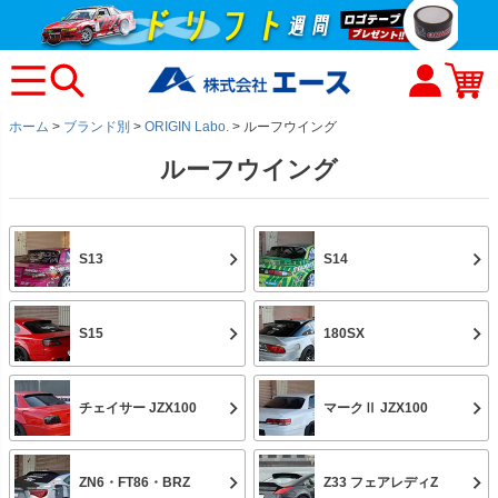
ホーム
ブランド別
ORIGIN Labo.
ルーフウイング
ルーフウイング
S13
S14
S15
180SX
チェイサー JZX100
マークⅡ JZX100
ZN6・FT86・BRZ
Z33 フェアレディZ