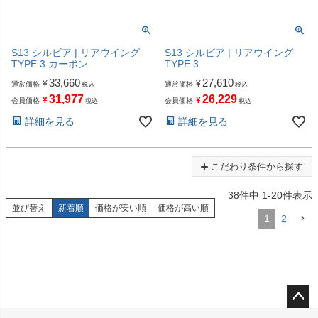
S13 シルビア | リアウイング
S13 シルビア | リアウイング
TYPE.3 カーボン
TYPE.3
33,660
27,610
¥
¥
通常価格
通常価格
税込
税込
31,977
26,229
¥
¥
会員価格
会員価格
税込
税込
詳細を見る
詳細を見る
こだわり条件から探す
38
件中
1
-
20
件表示
並び替え
新着順
価格が安い順
価格が高い順
1
2
ペー