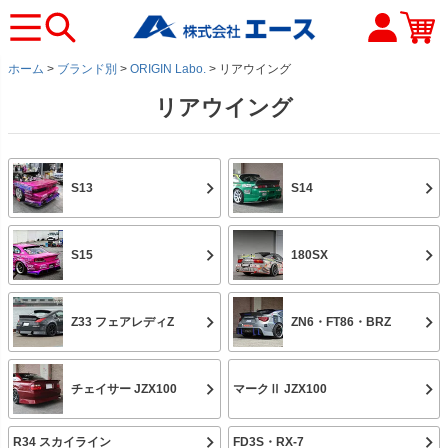
ホーム
ブランド別
ORIGIN Labo.
リアウイング
リアウイング
S13
S14
S15
180SX
Z33 フェアレディZ
ZN6・FT86・BRZ
チェイサー JZX100
マークⅡ JZX100
R34 スカイライン
FD3S・RX-7