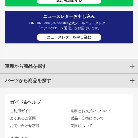
友だち追加する
ニュースレターお申し込み
ORIGIN Labo.／Roadster公式メールニュースレター
「エアロのエース通信」をお届けします。
ニュースレターを申し込む
車種から商品を探す
パーツから商品を探す
トヨタ
TOYOTA86
200系ハイエース
ドリフトパーツ
JZX100 CHASER
クラウン
ガイド&ヘルプ
JZX90 CHASER
エアロシリーズ
クラウンマジェスタ
ご利用ガイド
送料とお支払いについて
JZX110 MARK II
ドリフトライン
アリスト
レーシングライン
よくあるご質問
返品・交換について
JZX100 MARK II
風神
ソアラ
アタックライン
お問い合わせ窓口
業販について
JZX90 MARK II
雷神
アルテッツァ
ストリームライン
レビン
龍神
プロボックス
スタイリッシュライン