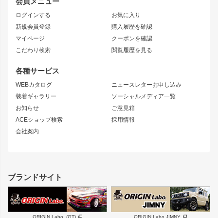
会員メニュー
トレノ
RAV4
フロントフェンダー
ボンネット
ログインする
お気に入り
マークX
リアフェンダー
カナード
新規会員登録
購入履歴を確認
ブラッシュフェンダー
外装・補修パーツ
ニッサン
マイページ
クーポンを確認
コンバットアイ
アーム(足回り)
S15 シルビア
ワンビア
こだわり検索
閲覧履歴を見る
GTウイング
レンズ
S14 シルビア 前期
フェアレディZ
リアウイング
排気系
各種サービス
S14 シルビア 後期
スカイライン
ルーフウイング
S13 シルビア
ローレル
WEBカタログ
ニュースレターお申し込み
180SX
セフィーロ
装着ギャラリー
ソーシャルメディア一覧
ジムニーパーツ
シルエイティ
キャラバン
お知らせ
ご意見箱
ホイール
ACEショップ検索
採用情報
MUD-S7
まつど家 鉄漢
スズキ
マツダ
会社案内
MUD-SR7
まつど家 鉄心
ジムニー
RX-7
MUD-ZEUS
まつど家 鉄八
レクサス
フロントグリル
バンパー
GS350
ボンネット
IS250・IS350
リアウイング
ブランドサイト
SC
フェンダー
リアゲート
サイドパーツ
メンテナンスパーツ
スバル
三菱
BRZ
デリカ D:5
ORIGIN Labo. (GT)
ORIGIN Labo.JIMNY