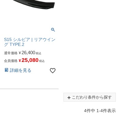
S15 シルビア | リアウイン
グ TYPE.2
26,400
¥
通常価格
税込
25,080
¥
会員価格
税込
詳細を見る
こだわり条件から探す
4
件中
1
-
4
件表示