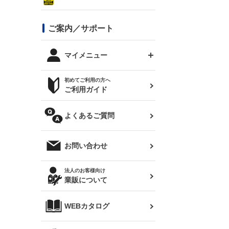
シルビア S13
スタイリッシュライン
ボンネット
JZX100 チェイサー
マツダ
ジムニー
ジムニー専用
バンパー
コンバットアイ用ライト
ステッカー
ご案内／サポート
まつど家 鉄八
DTM:exclusive
シルビア S14 前期
スバル
JZX90 チェイサー
RX-7
カナード
BRZ
レクサス
リアウイング
オプションタイヤ
トップス(半袖)
マイメニュー
JZX100 マークⅡ
シルビア S14 後期
三菱
外装・補修パーツ
ログインする
サマータイヤ
初めてご利用の方へ
リアゲート
ホイールナット
トップス(長袖)
JZX110 マークⅡ
デリカ D:5
軽自動車
ジムニー用タイヤ
ご利用ガイド
シルビア S15
新規会員登録
オリジンアーム(足回り)
JZX90 マークⅡ
汎用
サマータイヤ
メンテナンスパーツ
パーカー
よくあるご質問
お気に入りリスト
ハイエース・バン用タイ
180SX
ヤ
ハイエース
レンズ
注文履歴
オーバーオール(つなぎ)
お問い合わせ
シルエイティ
レビン
クーポンを見る
マフラー
トレノ
閲覧履歴
法人のお客様向け
タオル
業販について
ワンビア
マークX
ニュースレターお申し込み
帽子
WEBカタログ
クラウン
Z33 フェアレディZ
クラウンマジェスタ