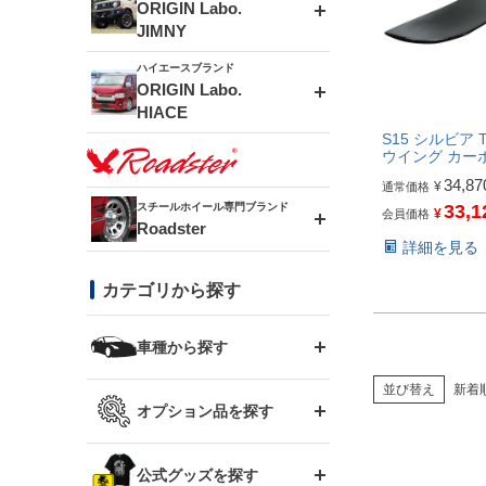
エアロシリーズ
ORIGIN Labo.
JIMNY
ドリフトライン
フロントフェンダー
ハイエースブランド
アルミホイール
ORIGIN Labo.
MUD-ZEUS
HIACE
風神(180SX)
リアフェンダー
アルミホイール
S15 シルビア T
MUD-SR7
ウイング カー
エアロシリーズ
34,87
¥
通常価格
雷神(S15)
ブラッシュフェンダー
アルミホイール
スチールホイール専門ブランド
33,1
¥
会員価格
MUD-S7
Roadster
LUX MODEL SP
オーバーフェンダー
詳細を見る
龍神(チェイサー)
コンバットアイ
フロントグリル
DAYTONA-RS
カテゴリから探す
LUX MODEL
リアウイング
レーシングライン
GTウイング
ハイエース専用
ボンネット
車種から探す
DAYTONA-RS NEO
RUGGER MODEL
スムージングバンパー
アタックライン
リアウイング
並び替え
新着
トヨタ
ジムニー専用
フェンダー
オプション品を探す
まつど家 鉄漢
GROUND MODEL
ワイパーガード
ニッサン
ストリームライン
ルーフウイング
TOYOTA 86
ジムニー専用
サイドパーツ
GTウイング用ラダー
公式グッズを探す
スズキ
まつど家 鉄心
PHANTOM LIP
内装パーツ