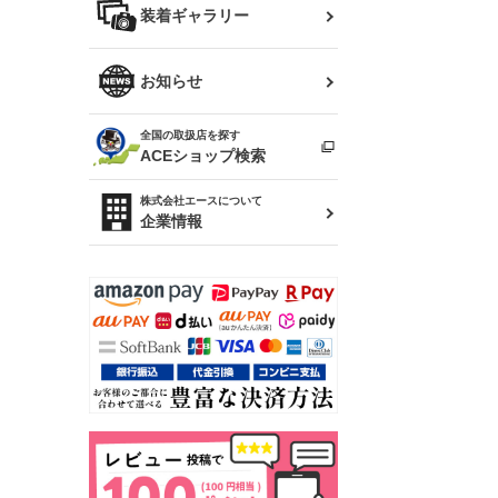
バッグ
装着ギャラリー
Z32 フェアレディZ
アリスト
R34 スカイライン
ソアラ
ファッション小物
お知らせ
アルテッツァ
スカイライン
全国の取扱店を探す
（ER34/R33/ECR33/R32）
雑貨・ステーショナリー
プロボックス
ACEショップ検索
RAV4
キャラバン
株式会社エースについて
ベビー用品
企業情報
ローレル
のぼり
セフィーロ