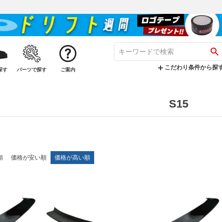
こだわり条件から探
探す
パーツで探す
ご案内
S15
順
価格が安い順
価格が高い順