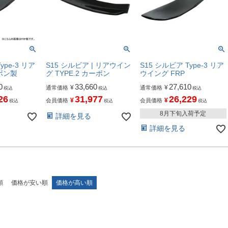
ype-3 リア
S15 シルビア | リアウイン
S15 シルビア Type-3 リア
ボン製
グ TYPE.2 カーボン
ウイング FRP
0
33,660
27,610
¥
¥
通常価格
通常価格
税込
税込
税込
26
31,977
26,229
¥
¥
会員価格
会員価格
税込
税込
税込
8月下旬入荷予定
詳細を見る
詳細を見る
順
価格が安い順
価格が高い順