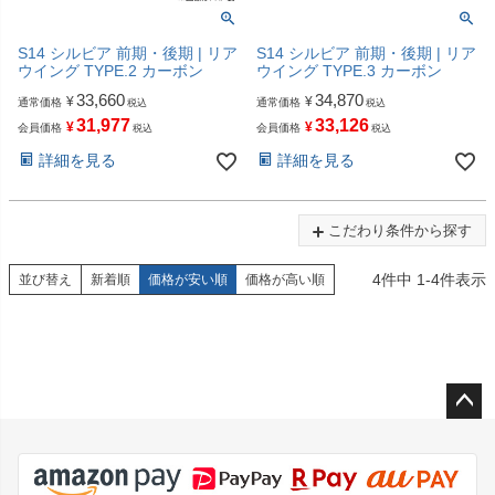
S14 シルビア 前期・後期 | リア
S14 シルビア 前期・後期 | リア
ウイング TYPE.2 カーボン
ウイング TYPE.3 カーボン
33,660
34,870
¥
¥
通常価格
通常価格
税込
税込
31,977
33,126
¥
¥
会員価格
会員価格
税込
税込
詳細を見る
詳細を見る
こだわり条件から探す
4
件中
1
-
4
件表示
並び替え
新着順
価格が安い順
価格が高い順
ペー
ジト
ップ