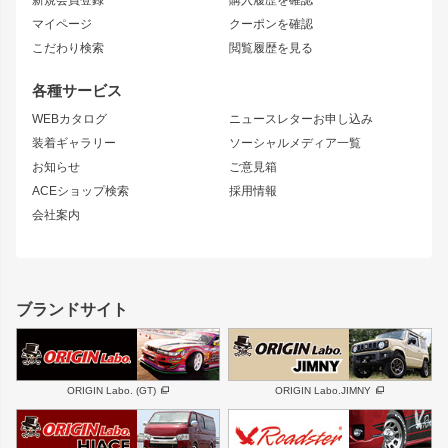
新規会員登録
購入履歴を確認
ブラッシュフェンダー
外装・補修パーツ
ニッサン
マイページ
クーポンを確認
コンバットアイ
アーム(足回り)
S15 シルビア
ワンビア
こだわり検索
閲覧履歴を見る
GTウイング
レンズ
S14 シルビア 前期
フェアレディZ
リアウイング
排気系
各種サービス
S14 シルビア 後期
スカイライン
ルーフウイング
S13 シルビア
ローレル
WEBカタログ
ニュースレターお申し込み
180SX
セフィーロ
装着ギャラリー
ソーシャルメディア一覧
ジムニーパーツ
シルエイティ
キャラバン
お知らせ
ご意見箱
ホイール
ACEショップ検索
採用情報
MUD-S7
まつど家 鉄漢
スズキ
マツダ
会社案内
MUD-SR7
まつど家 鉄心
ジムニー
RX-7
MUD-ZEUS
まつど家 鉄八
レクサス
フロントグリル
バンパー
GS350
ボンネット
IS250・IS350
リアウイング
ブランドサイト
SC
フェンダー
リアゲート
サイドパーツ
メンテナンスパーツ
スバル
三菱
BRZ
デリカ D:5
ORIGIN Labo. (GT)
ORIGIN Labo.JIMNY
ハイエースパーツ
ホイール
軽自動車
汎用
DAYTONA-RS
DAYTONA-RS NEO