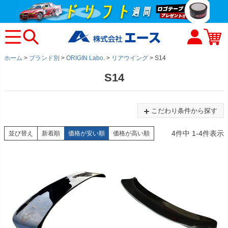
ホーム
ブランド別
ORIGIN Labo.
リアウイング
S14
S14
こだわり条件から探す
4
件中
1
-
4
件表示
並び替え
新着順
価格が安い順
価格が高い順