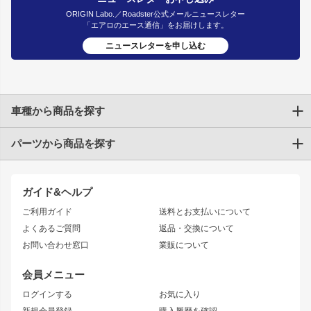
ORIGIN Labo.／Roadster公式メールニュースレター
「エアロのエース通信」をお届けします。
ニュースレターを申し込む
車種から商品を探す
パーツから商品を探す
トヨタ
TOYOTA86
200系ハイエース
ドリフトパーツ
JZX100 CHASER
クラウン
ガイド&ヘルプ
JZX90 CHASER
エアロシリーズ
クラウンマジェスタ
ご利用ガイド
送料とお支払いについて
JZX110 MARK II
ドリフトライン
アリスト
レーシングライン
よくあるご質問
返品・交換について
JZX100 MARK II
風神
ソアラ
アタックライン
お問い合わせ窓口
業販について
JZX90 MARK II
雷神
アルテッツァ
ストリームライン
レビン
龍神
プロボックス
スタイリッシュライン
会員メニュー
トレノ
RAV4
フロントフェンダー
ボンネット
ログインする
お気に入り
マークX
リアフェンダー
カナード