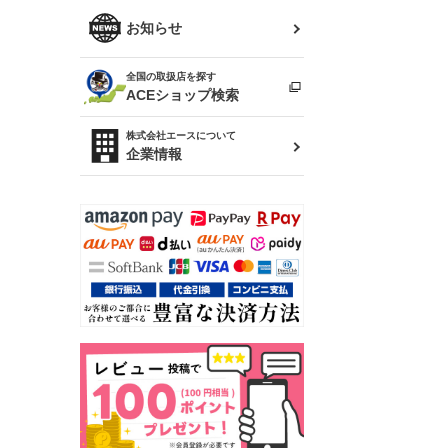
R34 スカイライン
ソアラ
ファッション小物
お知らせ
アルテッツァ
スカイライン
全国の取扱店を探す
（ER34/R33/ECR33/R32）
雑貨・ステーショナリー
プロボックス
ACEショップ検索
RAV4
キャラバン
株式会社エースについて
ベビー用品
企業情報
ローレル
のぼり
セフィーロ