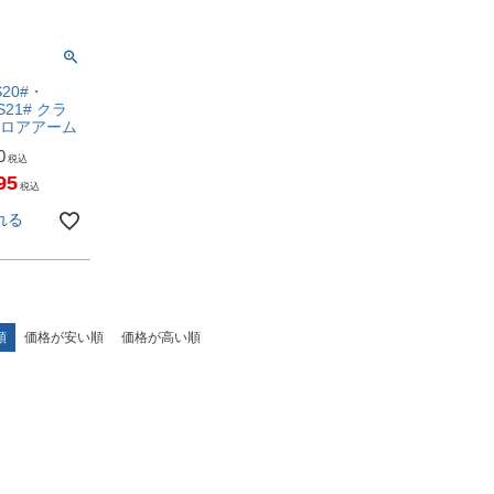
S20#・
S21# クラ
アロアアーム
0
税込
95
税込
れる
順
価格が安い順
価格が高い順