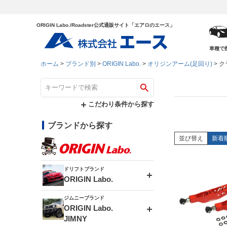
ORIGIN Labo./Roadster公式通販サイト「エアロのエース」
車種で
ホーム
ブランド別
ORIGIN Labo.
オリジンアーム(足回り)
ク
こだわり条件から探す
ブランドから探す
並び替え
新着
ドリフトブランド
ORIGIN Labo.
ジムニーブランド
エアロシリーズ
ORIGIN Labo.
JIMNY