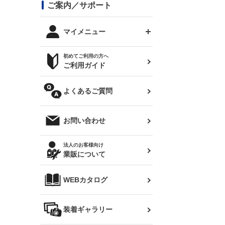
コンバットアイ用ライト
ステッカー
ご案内／サポート
まつど家 鉄八
DTM:exclusive
シルビア S14 前期
スバル
JZX90 チェイサー
RX-7
カナード
BRZ
レクサス
リアウイング
オプションタイヤ
トップス(半袖)
マイメニュー
JZX100 マークⅡ
シルビア S14 後期
三菱
外装・補修パーツ
ログインする
サマータイヤ
初めてご利用の方へ
リアゲート
ホイールナット
トップス(長袖)
JZX110 マークⅡ
デリカ D:5
軽自動車
ジムニー用タイヤ
ご利用ガイド
シルビア S15
新規会員登録
オリジンアーム(足回り)
JZX90 マークⅡ
汎用
サマータイヤ
メンテナンスパーツ
パーカー
よくあるご質問
お気に入りリスト
ハイエース・バン用タイ
180SX
ヤ
ハイエース
レンズ
注文履歴
オーバーオール(つなぎ)
お問い合わせ
シルエイティ
レビン
クーポンを見る
マフラー
トレノ
閲覧履歴
法人のお客様向け
タオル
業販について
ワンビア
マークX
ニュースレターお申し込み
帽子
WEBカタログ
クラウン
Z33 フェアレディZ
クラウンマジェスタ
バッグ
装着ギャラリー
Z32 フェアレディZ
アリスト