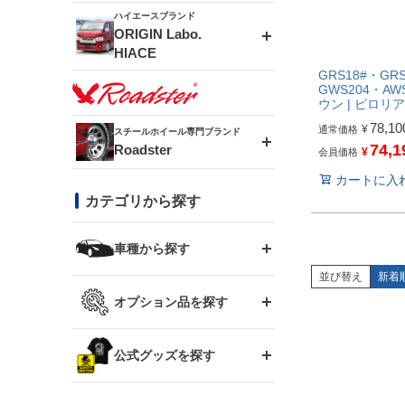
ドリフトライン
フロントフェンダー
ハイエースブランド
アルミホイール
ORIGIN Labo.
MUD-ZEUS
HIACE
風神(180SX)
リアフェンダー
アルミホイール
GRS18#・GR
MUD-SR7
GWS204・AW
エアロシリーズ
ウン | ピロリ
雷神(S15)
ブラッシュフェンダー
アルミホイール
78,10
¥
通常価格
スチールホイール専門ブランド
MUD-S7
74,1
Roadster
LUX MODEL SP
オーバーフェンダー
¥
会員価格
龍神(チェイサー)
コンバットアイ
カートに入
フロントグリル
DAYTONA-RS
カテゴリから探す
LUX MODEL
リアウイング
レーシングライン
GTウイング
ハイエース専用
ボンネット
車種から探す
DAYTONA-RS NEO
RUGGER MODEL
スムージングバンパー
並び替え
新着
アタックライン
リアウイング
トヨタ
ジムニー専用
フェンダー
オプション品を探す
まつど家 鉄漢
GROUND MODEL
ワイパーガード
ニッサン
ストリームライン
ルーフウイング
TOYOTA 86
ジムニー専用
サイドパーツ
GTウイング用ラダー
公式グッズを探す
スズキ
まつど家 鉄心
PHANTOM LIP
内装パーツ
シルビア S13
スタイリッシュライン
ボンネット
JZX100 チェイサー
マツダ
ジムニー
ジムニー専用
バンパー