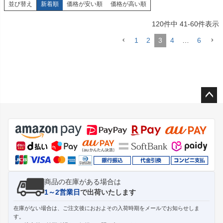
並び替え
新着順
価格が安い順
価格が高い順
120
件中
41
-
60
件表示
1
2
3
4
…
6
ペー
ジト
ップ
へ
商品の在庫がある場合は
1～2営業日
で出荷いたします
在庫がない場合は、ご注文後におおよその入荷時期をメールでお知らせしま
す。