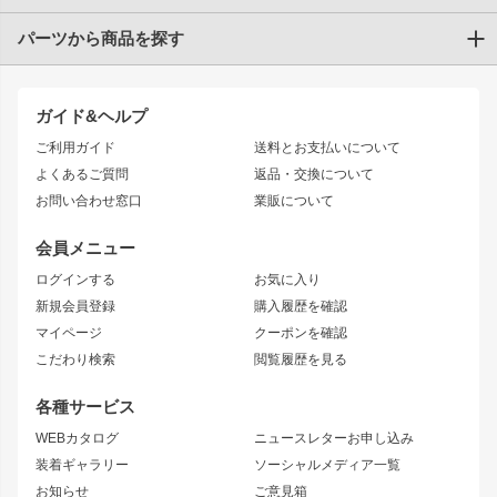
パーツから商品を探す
トヨタ
TOYOTA86
200系ハイエース
ドリフトパーツ
JZX100 CHASER
クラウン
ガイド&ヘルプ
JZX90 CHASER
エアロシリーズ
クラウンマジェスタ
ご利用ガイド
送料とお支払いについて
JZX110 MARK II
ドリフトライン
アリスト
レーシングライン
よくあるご質問
返品・交換について
JZX100 MARK II
風神
ソアラ
アタックライン
お問い合わせ窓口
業販について
JZX90 MARK II
雷神
アルテッツァ
ストリームライン
レビン
龍神
プロボックス
スタイリッシュライン
会員メニュー
トレノ
RAV4
フロントフェンダー
ボンネット
ログインする
お気に入り
マークX
リアフェンダー
カナード
新規会員登録
購入履歴を確認
ブラッシュフェンダー
外装・補修パーツ
ニッサン
マイページ
クーポンを確認
コンバットアイ
アーム(足回り)
S15 シルビア
ワンビア
こだわり検索
閲覧履歴を見る
GTウイング
レンズ
S14 シルビア 前期
フェアレディZ
リアウイング
排気系
各種サービス
S14 シルビア 後期
スカイライン
ルーフウイング
S13 シルビア
ローレル
WEBカタログ
ニュースレターお申し込み
180SX
セフィーロ
装着ギャラリー
ソーシャルメディア一覧
ジムニーパーツ
シルエイティ
キャラバン
お知らせ
ご意見箱