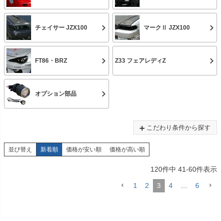
チェイサー JZX100
マークⅡ JZX100
FT86・BRZ
Z33 フェアレディZ
オプション部品
こだわり条件から探す
並び替え
新着順
価格が安い順
価格が高い順
120
件中
41
-
60
件表示
1
2
3
4
…
6