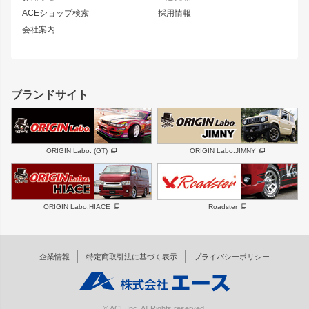
ホイール
ACEショップ検索
採用情報
MUD-S7
まつど家 鉄漢
スズキ
マツダ
会社案内
MUD-SR7
まつど家 鉄心
ジムニー
RX-7
MUD-ZEUS
まつど家 鉄八
レクサス
フロントグリル
バンパー
GS350
ボンネット
IS250・IS350
リアウイング
ブランドサイト
SC
フェンダー
リアゲート
サイドパーツ
メンテナンスパーツ
スバル
三菱
BRZ
デリカ D:5
ORIGIN Labo. (GT)
ORIGIN Labo.JIMNY
ハイエースパーツ
ホイール
軽自動車
汎用
DAYTONA-RS
DAYTONA-RS NEO
ORIGIN Labo.HIACE
Roadster
エアロシリーズ
LUX MODEL SP
GROUND MODEL
LUX MODEL
PHANTOM LIP
企業情報
特定商取引法に基づく表示
プライバシーポリシー
RUGGER MODEL
DTM:exclusive
オーバーフェンダー
ワイパーガード
リアウイング
内装パーツ
© ACE Inc. All Rights reserved.