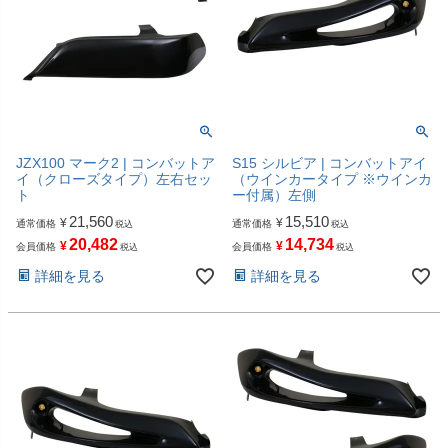
JZX100 マーク2 | コンバットア
S15 シルビア | コンバットアイ
イ（クローズタイプ）左右セッ
（ウインカータイプ ※ウインカ
ト
ー付属）左側
21,560
15,510
¥
¥
通常価格
通常価格
税込
税込
20,482
14,734
¥
¥
会員価格
会員価格
税込
税込
詳細を見る
詳細を見る