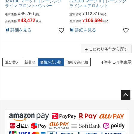
JZX100 マークⅡ | レーシング
JZX100 マークⅡ | レーシング
ライン フロントバンパー
ライン エアロキット
45,760
112,310
¥
¥
通常価格
通常価格
税込
税込
43,472
106,694
¥
¥
会員価格
会員価格
税込
税込
詳細を見る
詳細を見る
こだわり条件から探す
4
件中
1
-
4
件表示
並び替え
新着順
価格が安い順
価格が高い順
ペー
ジト
ップ
へ