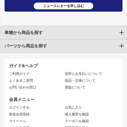
ニュースレターを申し込む
車種から商品を探す
パーツから商品を探す
トヨタ
TOYOTA86
200系ハイエース
ドリフトパーツ
JZX100 CHASER
クラウン
ガイド&ヘルプ
JZX90 CHASER
エアロシリーズ
クラウンマジェスタ
ご利用ガイド
送料とお支払いについて
JZX110 MARK II
ドリフトライン
アリスト
レーシングライン
よくあるご質問
返品・交換について
JZX100 MARK II
風神
ソアラ
アタックライン
お問い合わせ窓口
業販について
JZX90 MARK II
雷神
アルテッツァ
ストリームライン
レビン
龍神
プロボックス
スタイリッシュライン
会員メニュー
トレノ
RAV4
フロントフェンダー
ボンネット
ログインする
お気に入り
マークX
リアフェンダー
カナード
新規会員登録
購入履歴を確認
ブラッシュフェンダー
外装・補修パーツ
ニッサン
マイページ
クーポンを確認
コンバットアイ
アーム(足回り)