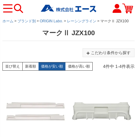
ホーム
ブランド別
ORIGIN Labo.
レーシングライン
マークⅡ JZX100
マークⅡ JZX100
こだわり条件から探す
4
件中
1
-
4
件表示
並び替え
新着順
価格が安い順
価格が高い順