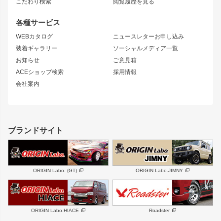
S15 シルビア
ワンビア
こだわり検索
閲覧履歴を見る
GTウイング
レンズ
S14 シルビア 前期
フェアレディZ
リアウイング
排気系
各種サービス
S14 シルビア 後期
スカイライン
ルーフウイング
S13 シルビア
ローレル
WEBカタログ
ニュースレターお申し込み
180SX
セフィーロ
装着ギャラリー
ソーシャルメディア一覧
ジムニーパーツ
シルエイティ
キャラバン
お知らせ
ご意見箱
ホイール
ACEショップ検索
採用情報
MUD-S7
まつど家 鉄漢
スズキ
マツダ
会社案内
MUD-SR7
まつど家 鉄心
ジムニー
RX-7
MUD-ZEUS
まつど家 鉄八
レクサス
フロントグリル
バンパー
GS350
ボンネット
IS250・IS350
リアウイング
ブランドサイト
SC
フェンダー
リアゲート
サイドパーツ
メンテナンスパーツ
スバル
三菱
BRZ
デリカ D:5
ORIGIN Labo. (GT)
ORIGIN Labo.JIMNY
ハイエースパーツ
ホイール
軽自動車
汎用
DAYTONA-RS
DAYTONA-RS NEO
ORIGIN Labo.HIACE
Roadster
エアロシリーズ